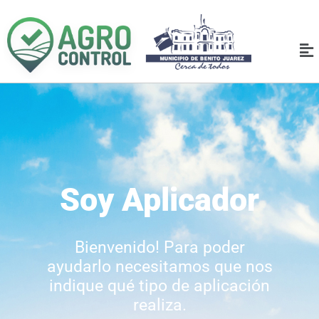
Soy Aplicador
Bienvenido! Para poder
ayudarlo necesitamos que nos
indique qué tipo de aplicación
realiza.